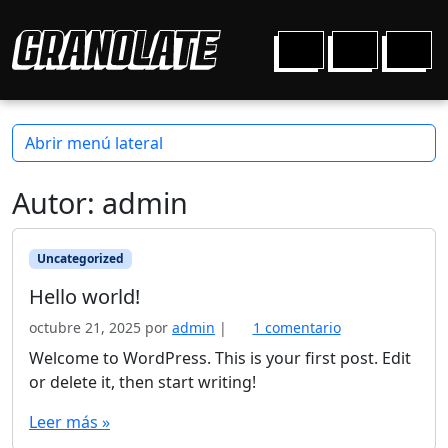
Ir al contenido
Ir al pie de página
Cart
Account
Men
Abrir menú lateral
Autor:
admin
Uncategorized
Hello world!
e
octubre 21, 2025
por
admin
|
1 comentario
n
Welcome to WordPress. This is your first post. Edit
H
or delete it, then start writing!
e
l
Leer más »
l